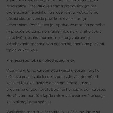
resveratrol. Táto látka je známa predovšetkým pre
svoje ochranné účinky na srdce i cievy. Vďaka tomu
pôsobí ako prevencia proti kardiovaskulárnym
ochoreniam. Potešujúca je i správa, že moruša pomáha
i v prípade udržania normálnej hladiny krvného cukru.
Je to kvôli obsahu moranolínu, ktorý zabraňuje
vstrebávaniu sacharidov a ocenia ho napríklad pacienti
trpiaci cukrovkou.
Pre lepší spánok i plnohodnotný relax
Vitamíny A, C i E, karotenoidy i vysoký obsah horčíku
a železa prispievajú k celkovému zdraviu. Najmä pri
vysokej fyzickej aktivite a častom strese nášmu
organizmu chýba horčík. Doplňte ho napríklad morušou.
Horčík vám pomôže lepšie relaxovať a zároveň prispeje
ku kvalitnejšiemu spánku.
Vyskúšajte morušu a čerpajte i vy z účinkov, ktoré sú