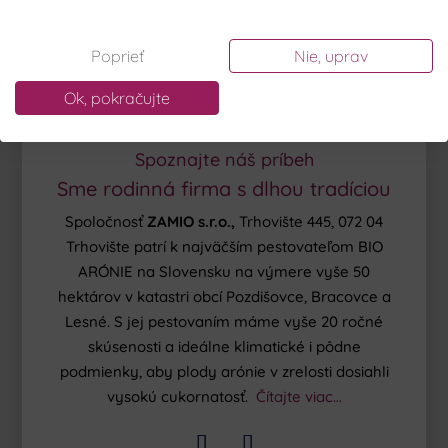
Poprieť
Nie, uprav
Ok, pokračujte
Spoznajte náš príbeh
Sme rodinná firma s dlhou tradíciou
Spoločnosť
ZAMIO s.r.o.,
Trhovište 445, 072 04
Trhovište patrí k najväčším pestovateľom BIO
ARÓNIE na Slovensku na výmere vyše 50
hektárov v katastri obcí Pozdišovce, Bracovce a
Lesné. S jej pestovaním máme vyše 20 ročné
skúsenosti a ideálne klimatické i pôdne
podmienky, aby plody arónie v zrelosti dosiahli
vysokú cukornatosť.
Čítajte viac…