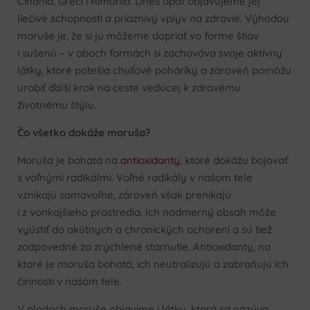
Číňania, Gréci i Rimania. Dnes opäť objavujeme jej
liečivé schopnosti a priaznivý vplyv na zdravie. Výhodou
moruše je, že si ju môžeme dopriať vo forme štiav
i sušenú – v oboch formách si zachováva svoje aktívny
látky, ktoré potešia chuťové poháriky a zároveň pomôžu
urobiť ďalší krok na ceste vedúcej k zdravému
životnému štýlu.
Čo všetko dokáže moruša?
Moruša je bohatá na
antioxidanty
, ktoré dokážu bojovať
s voľnými radikálmi. Voľné radikály v našom tele
vznikajú samovoľne, zároveň však prenikajú
i z vonkajšieho prostredia. Ich nadmerný obsah môže
vyústiť do akútnych a chronických ochorení a sú tiež
zodpovedné za zrýchlené starnutie. Antioxidanty, na
ktoré je moruša bohatá, ich neutralizujú a zabraňujú ich
činnosti v našom tele.
V plodoch moruše objavíme i látku, ktorá sa nazýva