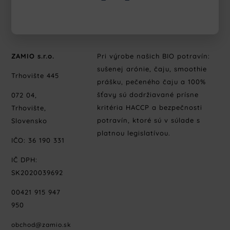
ZAMIO s.r.o.
Pri výrobe našich BIO potravín:
sušenej arónie, čaju, smoothie
Trhovište 445
prášku, pečeného čaju a 100%
šťavy sú dodržiavané prísne
072 04,
kritéria HACCP a bezpečnosti
Trhovište,
potravín, ktoré sú v súlade s
Slovensko
platnou legislatívou.
IČO: 36 190 331
IČ DPH:
SK2020039692
00421 915 947
950
obchod@zamio.sk