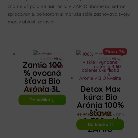
známe už po dlhé tisícročia. V ZAMIO dbáme na šetrné
spracovanie, po ktorom si moruša stále zachováva svoju
moc v oblasti zdravia.
Zľava
-7%
Hod
Hod
Zamio 100
notenie
5.00
notenie
4.60
% ovocná
z 5
z 5
šťava Bio
Arónia 3L
Detox Max
21,99
€
s DPH
kúra: Bio
Do košíka
Arónia 100%
šťava
38,94
€
Pôvodná
Aktuálna
41,94
€
s DPH
6x700ml |
cena
cena
Do košíka
ZAMIO
bola:
je:
41,94€.
38,94€.