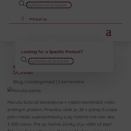
PRODUCTS
SEARCH

Prihlásiť sa
Looking for a Specific Product?
PRODUCTS
MORUŠA – MÁLO ZNÁMA A PREDSA
SEARCH
ÚČINNÁ
Blog
,
Uncategorised
2 komentáre
Moruša bola až donedávna v našich končinách málo
známym plodom. Pravdou však je, že v južnej Európa
patrí medzi superpotraviny a jej história má viac ako
3 000 rokov. Pre jej liečivé účinky si ju vážili už starí