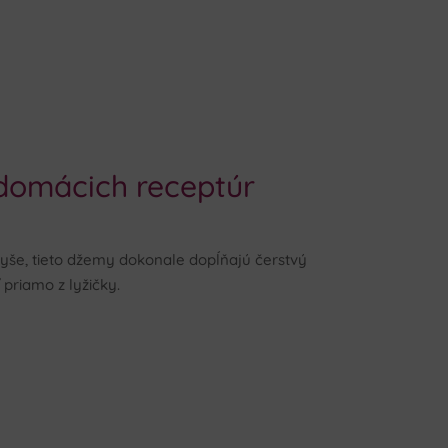
domácich receptúr
yše, tieto džemy dokonale dopĺňajú čerstvý
priamo z lyžičky.