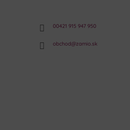
00421 915 947 950

obchod@zamio.sk
