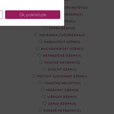
DŽEM BEZ KONZERVANTOV
(2)
Ok, pokračujte
DŽEM Z MUCHOVNÍKA
(1)
DŽEM Z VIŠNÍ
(1)
EXTRA DŽEM
(3)
INDIÁNSKA ČUČORIEDKA
(1)
MARHUĽOVÝ DŽEM
(1)
MUCHOVNÍKOVÝ DŽEM
(1)
NETRADIČNÉ DŽEMY
(1)
OVOCNÉ NÁTIERKY
(1)
OVOCNÝ DŽEM
(1)
POCTIVÝ SLOVENSKÝ DŽEM
(1)
TRADIČNÉ RECEPTY
(1)
VEGÁNSKY DŽEM
(3)
VIŠŇOVÝ DŽEM
(1)
ZAMIO DŽEMY
(3)
ZDRAVÉ POTRAVINY
(1)