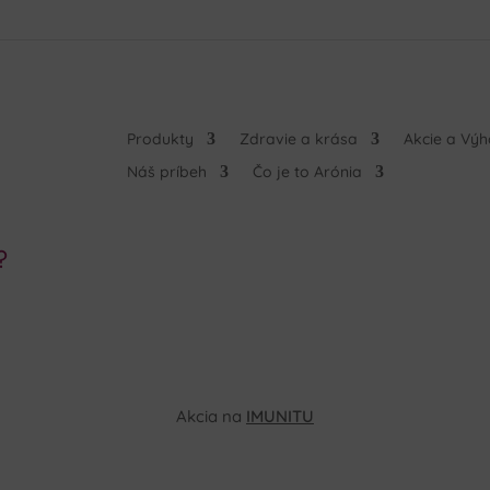
Produkty
Zdravie a krása
Akcie a Vý
Náš príbeh
Čo je to Arónia
?
Akcia na
IMUNITU