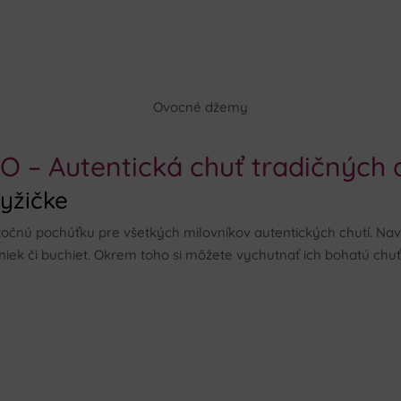
Ovocné džemy
 – Autentická chuť tradičných 
lyžičke
čnú pochúťku pre všetkých milovníkov autentických chutí. Nav
iek či buchiet. Okrem toho si môžete vychutnať ich bohatú chuť 