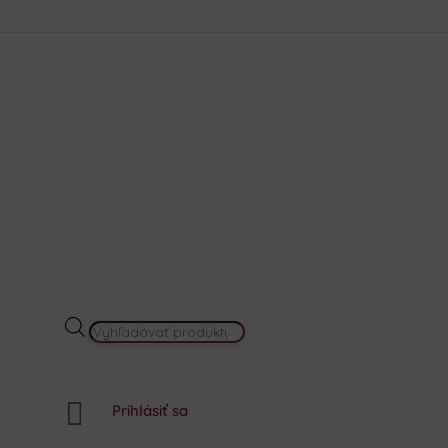
krása
Akcie a Výhodné sety
Darčekové balenia
Náš prí
PRODUCTS
SEARCH

Prihlásiť sa