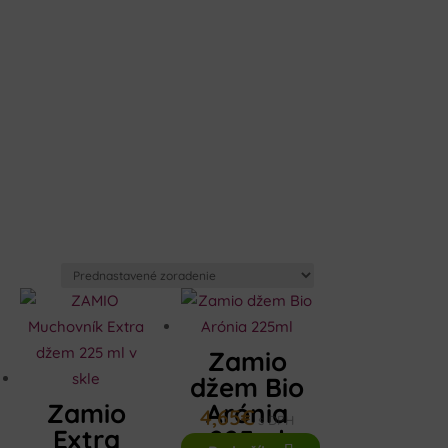
Zamio
džem Bio
Zamio
Arónia
4,65
€
s DPH
Extra
225ml