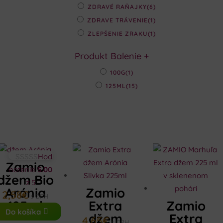
ZDRAVÉ RAŇAJKY
(6)
ZDRAVE TRÁVENIE
(1)
ZLEPŠENIE ZRAKU
(1)
Produkt Balenie
+
100G
(1)
125ML
(15)
Hod
Zamio
notenie
5.00
džem Bio
z 5
Arónia
Zamio
2,58
€
s DPH
125ml
Extra
Zamio
Do košíka
džem
Extra
4,65
€
s DPH