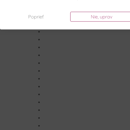
Poprieť
Nie, uprav