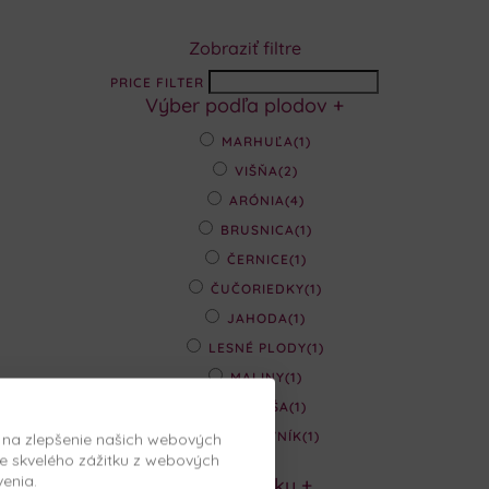
Zobraziť filtre
PRICE FILTER
Výber podľa plodov
+
MARHUĽA
(1)
VIŠŇA
(2)
ARÓNIA
(4)
BRUSNICA
(1)
ČERNICE
(1)
ČUČORIEDKY
(1)
JAHODA
(1)
LESNÉ PLODY
(1)
MALINY
(1)
MORUŠA
(1)
MUCHOVNÍK
(1)
, na zlepšenie našich webových
e skvelého zážitku z webových
venia.
Podľa účinku
+