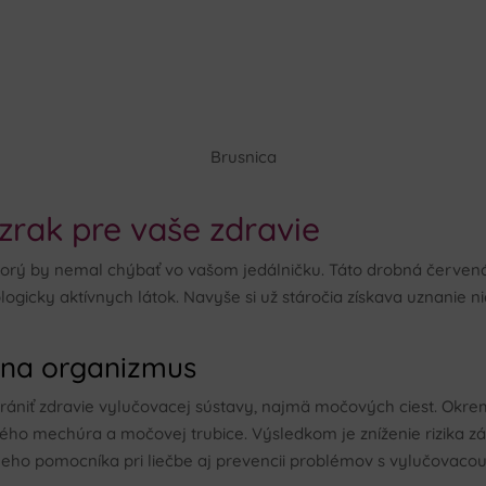
Brusnica
zrak pre vaše zdravie
ktorý by nemal chýbať vo vašom jedálničku. Táto drobná červen
logicky aktívnych látok. Navyše si už stáročia získava uznanie
 na organizmus
ániť zdravie vylučovacej sústavy, najmä močových ciest. Okrem
o mechúra a močovej trubice. Výsledkom je zníženie rizika zápal
dneho pomocníka pri liečbe aj prevencii problémov s vylučovacou