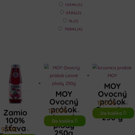
125ML
(1)
250G
(2)
3L
(1)
700ML
(4)
MOY
MOY
Ovocný
Ovocný
prášok
18,00
€
s DPH
prášok
Brusnica
18,00
€
Zamio
s DPH
Do košíka
Lesné
250 g
100%
Do košíka
plody
šťava
9,99
€
s DPH
250g