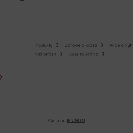
Produkty
Zdravie a krása
Akcie a Vý
Náš príbeh
Čo je to Arónia
?
Akcia na
IMUNITU