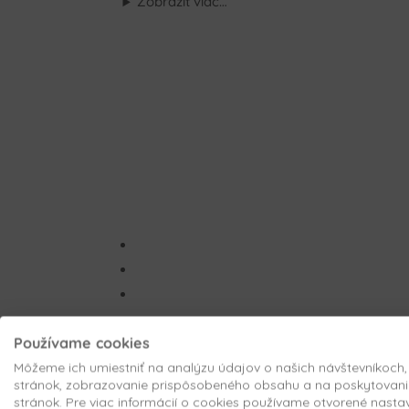
Zobraziť viac…
Používame cookies
Môžeme ich umiestniť na analýzu údajov o našich návštevníkoch
stránok, zobrazovanie prispôsobeného obsahu a na poskytovani
stránok. Pre viac informácií o cookies používame otvorené nasta