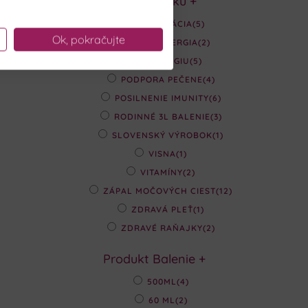
Podľa účinku
+
DETOXIKÁCIA
(5)
Ok, pokračujte
JARNÁ ALERGIA
(2)
NA ENERGIU
(5)
PODPORA PEČENE
(4)
POSILNENIE IMUNITY
(6)
RODINNÉ 3L BALENIE
(3)
SLOVENSKÝ VÝROBOK
(1)
VISNA
(1)
VITAMÍNY
(2)
ZÁPAL MOČOVÝCH CIEST
(12)
ZDRAVÁ PLEŤ
(1)
ZDRAVÉ RAŇAJKY
(2)
Produkt Balenie
+
500ML
(4)
60 ML
(2)