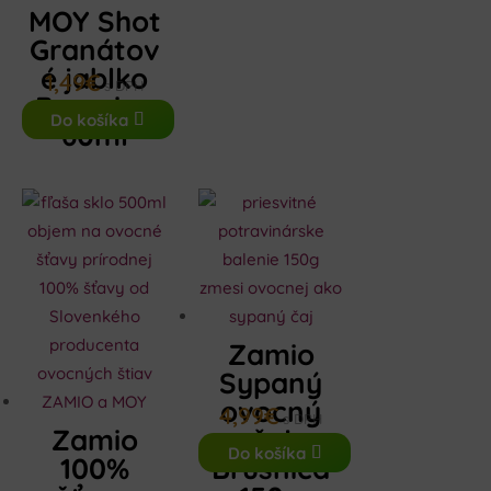
MOY Shot
Granátov
é jablko
1,49
€
s DPH
Brusnica
Do košíka
60ml
Zamio
Sypaný
ovocný
4,99
€
s DPH
Zamio
čaj
Do košíka
100%
Brusnica