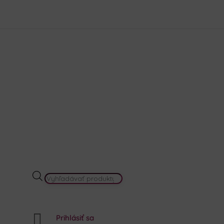
krása
Akcie a Výhodné sety
Darčekové balenia
Náš prí
PRODUCTS
SEARCH

Prihlásiť sa