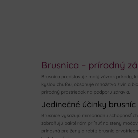
Brusnica – prírodný zá
Brusnica predstavuje malý zázrak prírody, 
kyslou chuťou, obsahuje množstvo živín a bio
prírodný prostriedok na podporu zdravia.
Jedinečné účinky brusníc
Brusnice vykazujú mimoriadnu schopnosť chr
zabraňujú baktériám priľnúť na steny močovéh
prínosná pre ženy a robí z brusníc prvotrie