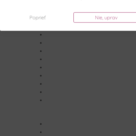
Poprieť
Nie, uprav