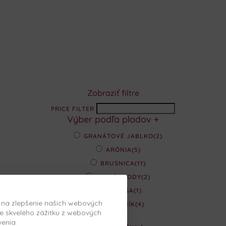
Zobraziť filtre
PRICE FILTER
Výber podľa plodov
+
GRANÁTOVÉ JABLKO
(2)
ARÓNIA
(5)
BRUSNICA
(11)
LESNÉ PLODY
(2)
MORUŠA
(1)
, na zlepšenie našich webových
RAKYTNÍK
(4)
e skvelého zážitku z webových
venia.