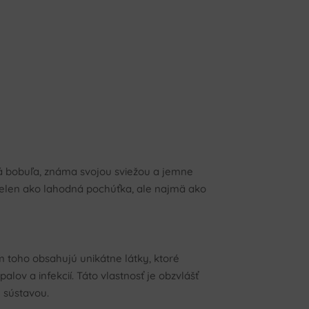
á bobuľa, známa svojou sviežou a jemne
 nielen ako lahodná pochúťka, ale najmä ako
 toho obsahujú unikátne látky, ktoré
ov a infekcií. Táto vlastnosť je obzvlášť
 sústavou.