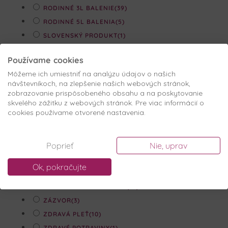
RODINNÉ 3L BALENIE
(39)
RODINNÉ 5L BALENIA
(5)
SLOVENSKÝ PRODUKT
(1)
SLOVENSKÝ VÝROBOK
(1)
Používame cookies
ŠŤAVA BEZ CUKRU
(1)
Môžeme ich umiestniť na analýzu údajov o našich
SUPEROVOCIE
(1)
návštevníkoch, na zlepšenie našich webových stránok,
TRADIČNÉ RECEPTY
(1)
zobrazovanie prispôsobeného obsahu a na poskytovanie
skvelého zážitku z webových stránok. Pre viac informácií o
VEGÁNSKY DŽEM
(3)
cookies používame otvorené nastavenia.
VISNA
(2)
VIŠŇOVÝ DŽEM
(1)
Poprieť
Nie, uprav
VITAMÍNY
(12)
ZAMIO
(1)
Ok, pokračujte
ZAMIO DŽEMY
(3)
ZÁPAL MOČOVÝCH CIEST
(12)
ZÁZVOR
(3)
ZDRAVÁ PLEŤ
(10)
ZDRAVÉ POTRAVINY
(1)