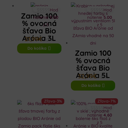
Hod
Hod
Zamio 100
notenie
5.00
notenie
5.00
% ovocná
z 5
z 5
šťava Bio
Arónia 3L
21,99
€
s DPH
Do košíka
Zamio 100
% ovocná
šťava Bio
Arónia 5L
32,99
€
s DPH
Do košíka
Zľava
-3%
Zľava
-7%
Hod
notenie
4.60
z 5