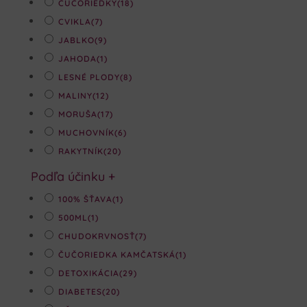
ČUČORIEDKY
(18)
CVIKLA
(7)
JABLKO
(9)
JAHODA
(1)
LESNÉ PLODY
(8)
MALINY
(12)
MORUŠA
(17)
MUCHOVNÍK
(6)
RAKYTNÍK
(20)
Podľa účinku
+
100% ŠŤAVA
(1)
500ML
(1)
CHUDOKRVNOSŤ
(7)
ČUČORIEDKA KAMČATSKÁ
(1)
DETOXIKÁCIA
(29)
DIABETES
(20)