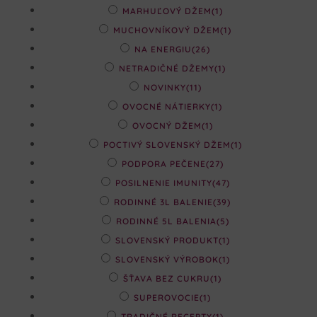
MARHUĽOVÝ DŽEM
(1)
MUCHOVNÍKOVÝ DŽEM
(1)
NA ENERGIU
(26)
NETRADIČNÉ DŽEMY
(1)
NOVINKY
(11)
OVOCNÉ NÁTIERKY
(1)
OVOCNÝ DŽEM
(1)
POCTIVÝ SLOVENSKÝ DŽEM
(1)
PODPORA PEČENE
(27)
POSILNENIE IMUNITY
(47)
RODINNÉ 3L BALENIE
(39)
RODINNÉ 5L BALENIA
(5)
SLOVENSKÝ PRODUKT
(1)
SLOVENSKÝ VÝROBOK
(1)
ŠŤAVA BEZ CUKRU
(1)
SUPEROVOCIE
(1)
TRADIČNÉ RECEPTY
(1)