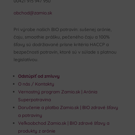
00421 915 947 950
obchod@zamio.sk
Pri výrobe našich BIO potravín: sušenej arónie,
čaju, smoothie prášku, pečeného čaju a 100%
šťavy sú dodržiavané prísne kritéria HACCP a
bezpečnosti potravín, ktoré sú v súlade s platnou
legislatívou.
Odstúpiť od zmluvy
O nás / Kontakty
Vernostný program Zamio.sk | Arónia
Superpotravina
Doručenie a platba Zamio.sk | BIO zdravé šťavy
a potraviny
Veľkoobchod Zamio.sk | BIO zdravé šťavy a
produkty z arónie