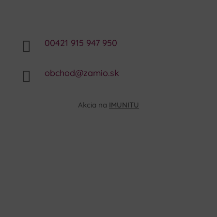
00421 915 947 950

obchod@zamio.sk

Akcia na
IMUNITU