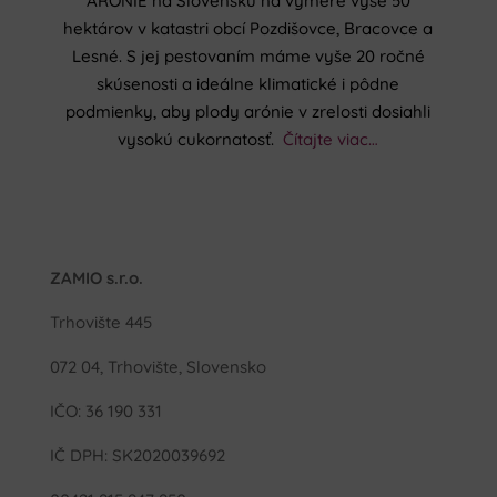
ARÓNIE na Slovensku na výmere vyše 50
hektárov v katastri obcí Pozdišovce, Bracovce a
Lesné. S jej pestovaním máme vyše 20 ročné
skúsenosti a ideálne klimatické i pôdne
podmienky, aby plody arónie v zrelosti dosiahli
vysokú cukornatosť.
Čítajte viac…
ZAMIO s.r.o.
Trhovište 445
072 04, Trhovište, Slovensko
IČO: 36 190 331
IČ DPH: SK2020039692