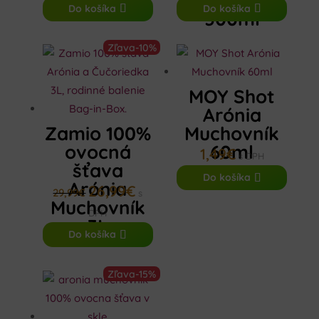
Čučoriedka
bola:
je:
cena
cena
Do košíka
Do košíka
500ml
47,88€.
46,44€.
bola:
je:
7,49€.
6,36€.
Zľava
-10%
MOY Shot
Arónia
Zamio 100%
Muchovník
ovocná
60ml
1,49
€
s DPH
šťava
Do košíka
Arónia
26,99
€
Pôvodná
Aktuálna
29,99
€
s
Muchovník
cena
cena
DPH
3L
bola:
je:
Do košíka
29,99€.
26,99€.
Zľava
-15%