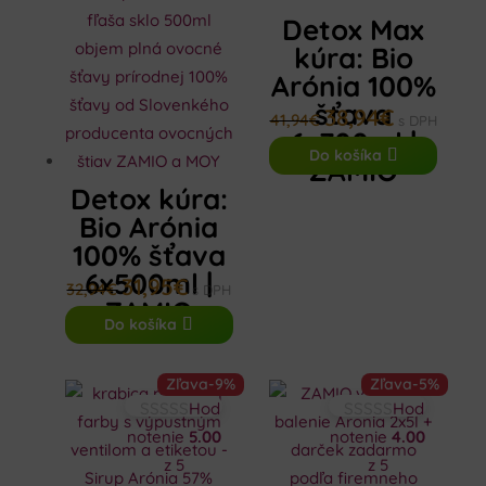
Detox Max
kúra: Bio
Arónia 100%
šťava
38,94
€
Pôvodná
Aktuálna
41,94
€
s DPH
6x700ml |
cena
cena
Do košíka
ZAMIO
bola:
je:
Detox kúra:
41,94€.
38,94€.
Bio Arónia
100% šťava
6x500ml |
31,95
€
Pôvodná
Aktuálna
32,94
€
s DPH
ZAMIO
cena
cena
Do košíka
bola:
je:
32,94€.
31,95€.
Zľava
-9%
Zľava
-5%
Hod
Hod
notenie
5.00
notenie
4.00
z 5
z 5