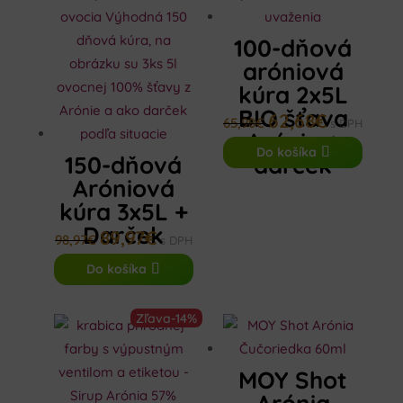
100-dňová
aróniová
kúra 2x5L
BIO šťava
62,68
€
Pôvodná
Aktuálna
65,98
€
s DPH
Arónia +
cena
cena
Do košíka
150-dňová
darček
bola:
je:
Aróniová
65,98€.
62,68€.
kúra 3x5L +
Darček
89,97
€
Pôvodná
Aktuálna
98,97
€
s DPH
cena
cena
Do košíka
bola:
je:
98,97€.
89,97€.
Zľava
-14%
MOY Shot