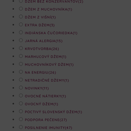
DŽEM BEZ KONZERVANTOV
(2)
DŽEM Z MUCHOVNÍKA
(1)
DŽEM Z VIŠNÍ
(1)
EXTRA DŽEM
(3)
INDIÁNSKA ČUČORIEDKA
(1)
JARNÁ ALERGIA
(15)
KRVOTVORBA
(26)
MARHUĽOVÝ DŽEM
(1)
MUCHOVNÍKOVÝ DŽEM
(1)
NA ENERGIU
(26)
NETRADIČNÉ DŽEMY
(1)
NOVINKY
(11)
OVOCNÉ NÁTIERKY
(1)
OVOCNÝ DŽEM
(1)
POCTIVÝ SLOVENSKÝ DŽEM
(1)
PODPORA PEČENE
(27)
POSILNENIE IMUNITY
(47)