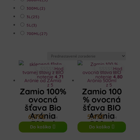
300ML
(2)
3L
(25)
5L
(3)
700ML
(27)
Hod
Hod
notenie
4.71
notenie
4.80
z 5
z 5
Zamio 100%
Zamio 100
ovocná
% ovocná
šťava Bio
šťava BIO
Arónia
Arónia
6,99
€
5,49
€
s DPH
s DPH
700ml
500ml
Do košíka
Do košíka