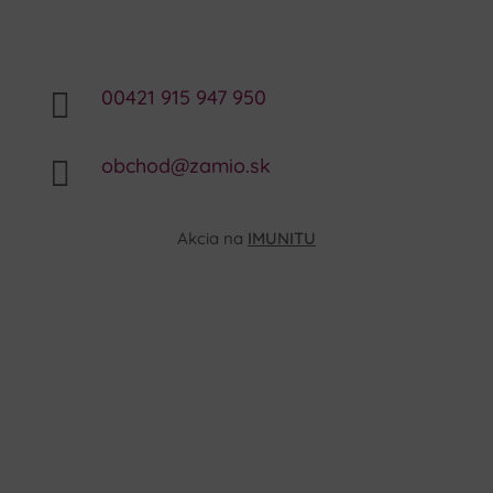
00421 915 947 950

obchod@zamio.sk

Akcia na
IMUNITU