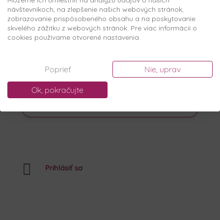
Môžeme ich umiestniť na analýzu údajov o našich
návštevníkoch, na zlepšenie našich webových stránok,
zobrazovanie prispôsobeného obsahu a na poskytovanie
skvelého zážitku z webových stránok. Pre viac informácií o
cookies používame otvorené nastavenia.
Poprieť
Nie, uprav
Ok, pokračujte
PRODUCTS
SEARCH

Prihlásiť sa