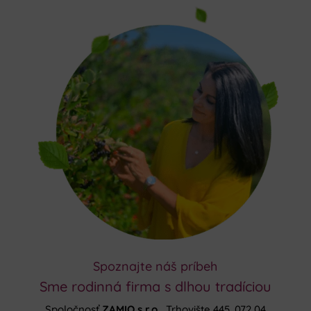
Spoznajte náš príbeh
Sme rodinná firma s dlhou tradíciou
Spoločnosť
ZAMIO s.r.o.,
Trhovište 445, 072 04