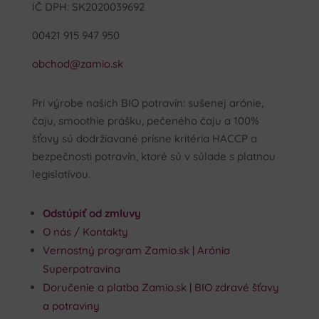
IČ DPH: SK2020039692
00421 915 947 950
obchod@zamio.sk
Pri výrobe našich BIO potravín: sušenej arónie,
čaju, smoothie prášku, pečeného čaju a 100%
šťavy sú dodržiavané prísne kritéria HACCP a
bezpečnosti potravín, ktoré sú v súlade s platnou
legislatívou.
Odstúpiť od zmluvy
O nás / Kontakty
Vernostný program Zamio.sk | Arónia
Superpotravina
Doručenie a platba Zamio.sk | BIO zdravé šťavy
a potraviny