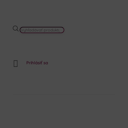
PRODUCTS
SEARCH

Prihlásiť sa