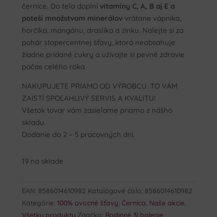
černice. Do tela doplní
vitamíny C, A, B aj E a
poteší množstvom minerálov
vrátane vápnika,
horčíka, mangánu, draslíka a zinku. Nalejte si za
pohár stopercentnej šťavy, ktorá neobsahuje
žiadne pridané cukry a užívajte si pevné zdravie
počas celého roka.
NAKUPUJETE PRIAMO OD VÝROBCU. TO VÁM
ZAISTÍ SPOĽAHLIVÝ SERVIS A KVALITU!
Všetok tovar vám zasielame priamo z nášho
skladu.
Dodanie do 2 – 5 pracovných dní.
19 na sklade
EAN:
8586014610982
Katalógové číslo:
8586014610982
Kategórie:
100% ovocné šťavy
,
Černica
,
Naše akcie
,
Všetky produkty
Značka:
Rodinné 3l balenie