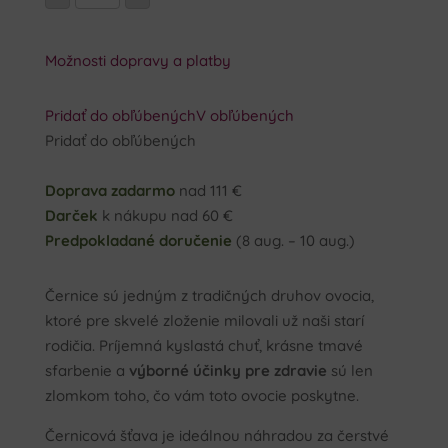
ČERNICA
3L
Možnosti dopravy a platby
Pridať do obľúbených
V obľúbených
Pridať do obľúbených
Doprava zadarmo
nad 111 €
Darček
k nákupu nad 60 €
Predpokladané doručenie
(8 aug. – 10 aug.)
Černice sú jedným z tradičných druhov ovocia,
ktoré pre skvelé zloženie milovali už naši starí
rodičia. Príjemná kyslastá chuť, krásne tmavé
sfarbenie a
výborné účinky pre zdravie
sú len
zlomkom toho, čo vám toto ovocie poskytne.
Černicová šťava je ideálnou náhradou za čerstvé