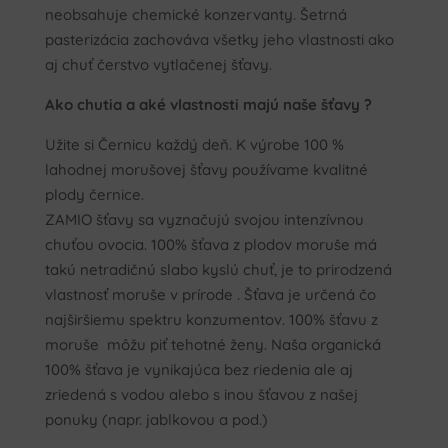
neobsahuje chemické konzervanty. Šetrná
pasterizácia zachováva všetky jeho vlastnosti ako
aj chuť čerstvo vytlačenej šťavy.
Ako chutia a aké vlastnosti majú naše šťavy ?
Užite si Černicu každý deň. K výrobe 100 %
lahodnej morušovej šťavy používame kvalitné
plody černice.
ZAMIO šťavy sa vyznačujú svojou intenzívnou
chuťou ovocia. 100% šťava z plodov moruše má
takú netradičnú slabo kyslú chuť, je to prirodzená
vlastnosť moruše v prírode . Šťava je určená čo
najširšiemu spektru konzumentov. 100% šťavu z
moruše môžu piť tehotné ženy. Naša organická
100% šťava je vynikajúca bez riedenia ale aj
zriedená s vodou alebo s inou šťavou z našej
ponuky (napr. jablkovou a pod.)