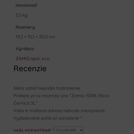
Hmotnosť
3,3 kg
Rozmery
19,2 × 10,1 × 20,0 cm
Výrobca
ZAMIO spol, s.r.o.
Recenzie
Nikto zatiaľ nepridal hodnotenie.
Pridajte prvú recenziu pre “Zamio 100% šťava
Černica 3L”
Vaša e-mailová adresa nebude zverejnená.
Vyžadované polia sú označené
*
VAŠE HODNOTENIE
*