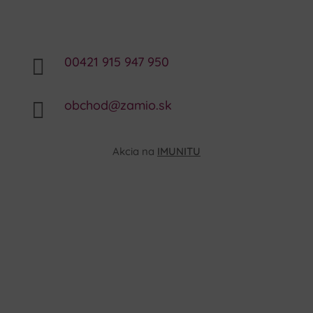
00421 915 947 950

obchod@zamio.sk

Akcia na
IMUNITU