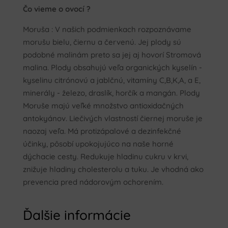
Čo vieme o ovocí ?
Moruša : V našich podmienkach rozpoznávame
morušu bielu, čiernu a červenú. Jej plody sú
podobné malinám preto sa jej aj hovorí Stromová
malina. Plody obsahujú veľa organických kyselín -
kyselinu citrónovú a jablčnú, vitamíny C,B,K,A, a E,
minerály - železo, draslík, horčík a mangán. Plody
Moruše majú veľké množstvo antioxidačných
antokyánov. Liečivých vlastností čiernej moruše je
naozaj veľa. Má protizápalové a dezinfekčné
účinky, pôsobí upokojujúco na naše horné
dýchacie cesty. Redukuje hladinu cukru v krvi,
znižuje hladiny cholesterolu a tuku. Je vhodná ako
prevencia pred nádorovým ochorením.
Ďalšie informácie