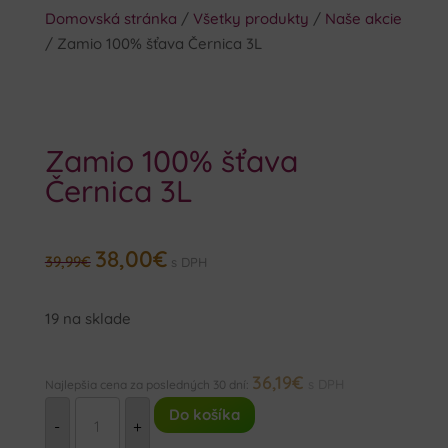
Domovská stránka
/
Všetky produkty
/
Naše akcie
/ Zamio 100% šťava Černica 3L
Zamio 100% šťava
Černica 3L
38,00
€
Pôvodná
Aktuálna
39,99
€
s DPH
cena
cena
bola:
je:
19 na sklade
39,99€.
38,00€.
36,19
€
s DPH
Najlepšia cena za posledných 30 dní:
MNOŽSTVO
Do košíka
ZAMIO
-
+
100%
ŠŤAVA