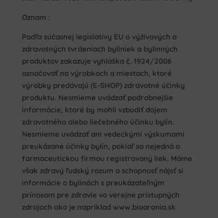
Oznam :
Podľa súčasnej legislatívy EU o výživových a
zdravotných tvrdeniach byliniek a bylinných
produktov zakazuje vyhláška č. 1924/2006
označovať na výrobkoch a miestach, ktoré
výrobky predávajú (E-SHOP) zdravotné účinky
produktu. Nesmieme uvádzať podrobnejšie
informácie, ktoré by mohli vzbudiť dojem
zdravotného alebo liečebného účinku bylín.
Nesmieme uvádzať ani vedeckými výskumami
preukázané účinky bylín, pokiaľ sa nejedná o
farmaceutickou firmou registrovaný liek. Máme
však zdravý ľudský rozum a schopnosť nájsť si
informácie o bylinách s preukázateľným
prínosom pre zdravie vo verejne prístupných
zdrojoch ako je napríklad www.bioaronia.sk