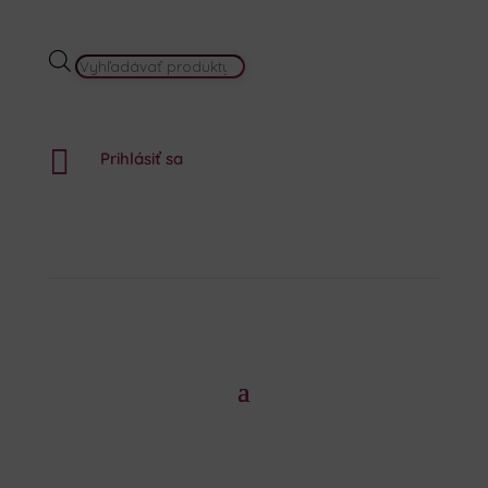
PRODUCTS
SEARCH

Prihlásiť sa