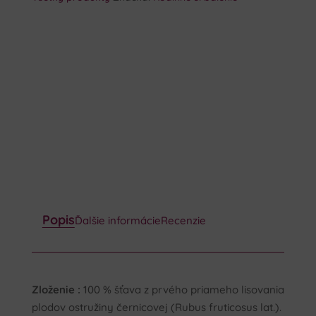
Zľava
-5%
Popis
Ďalšie informácie
Recenzie
Zloženie :
100 % šťava z prvého priameho lisovania
plodov ostružiny černicovej (Rubus fruticosus lat.).