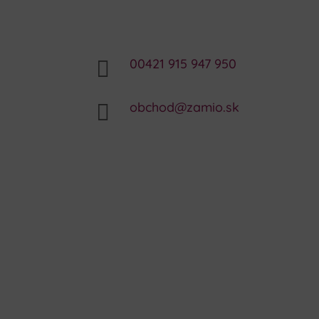
00421 915 947 950

obchod@zamio.sk
