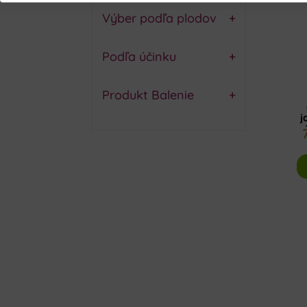
Výber podľa plodov
+
Podľa účinku
+
Produkt Balenie
+
j