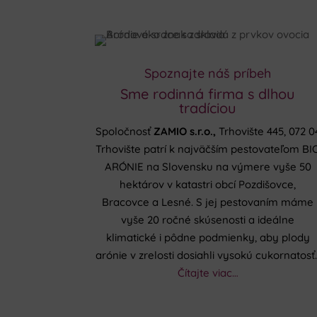
Spoznajte náš príbeh
Sme rodinná firma s dlhou
tradíciou
Spoločnosť
ZAMIO s.r.o.,
Trhovište 445, 072 0
Trhovište patrí k najväčším pestovateľom BI
ARÓNIE na Slovensku na výmere vyše 50
hektárov v katastri obcí Pozdišovce,
Bracovce a Lesné. S jej pestovaním máme
vyše 20 ročné skúsenosti a ideálne
klimatické i pôdne podmienky, aby plody
arónie v zrelosti dosiahli vysokú cukornatosť
Čítajte viac…