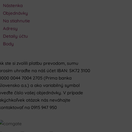
Nástenka
Objednávky
Na stiahnutie
Adresy
Detaily účtu
Body
Ak ste si zvolili platbu prevodom, sumu
prosím uhraďte na náš účet IBAN: SK72 3100
0000 0044 7004 2705 (Prima banka
Slovensko a.s.) a ako variabilný symbol
uveďte číslo vašej objednávky. V prípade
akýchkoľvek otázok nás neváhajte
kontaktovať na 0915 947 950