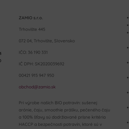
ZAMIO s.r.o.
Trhovište 445
072 04, Trhovište, Slovensko
IČO: 36 190 331
4
O
IČ DPH: SK2020039692
00421 915 947 950
obchod@zamio.sk
Pri výrobe našich BIO potravín: sušenej
.
arónie, čaju, smoothie prášku, pečeného čaju
a 100% šťavy sú dodržiavané prísne kritéria
HACCP a bezpečnosti potravín, ktoré sú v