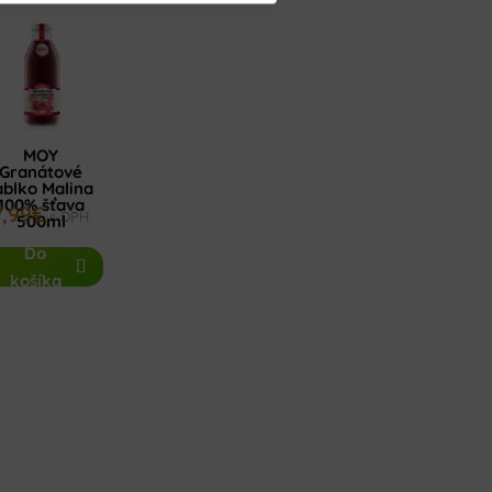
MOY
Granátové
ablko Malina
100% šťava
7,99
€
s DPH
500ml
Do
košíka