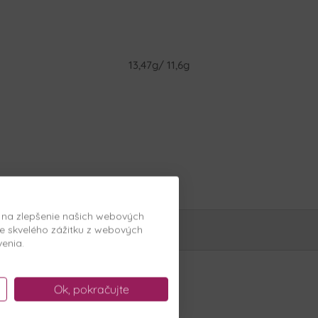
13,47g/ 11,6g
, na zlepšenie našich webových
Zobraziť filtre
e skvelého zážitku z webových
venia.
Ok, pokračujte