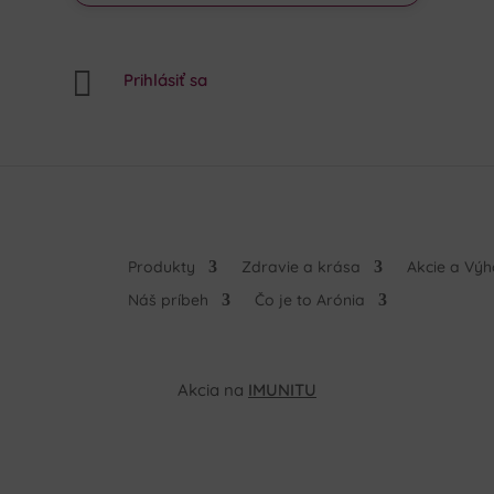

Prihlásiť sa
Produkty
Zdravie a krása
Akcie a Vý
Náš príbeh
Čo je to Arónia
Akcia na
IMUNITU