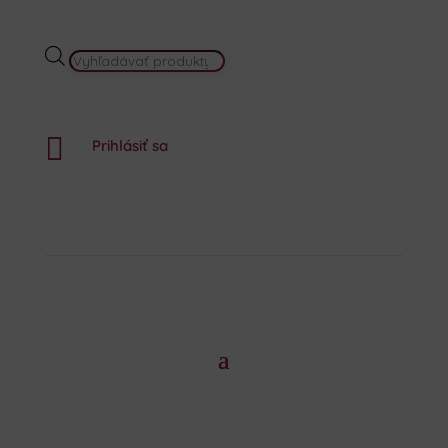
PRODUCTS
SEARCH

Prihlásiť sa