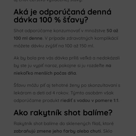
Aká je odporúčaná denná
dávka 100 % šťavy?
Shot odporúčame konzumovať v množstve
50 až
100 ml denne
. V prípade zdravotných komplikácií
môžete dávku zvýšiť na 100 až 150 ml.
Ak by bola pre vás dávka príliš veľká a nedokázali
by ste ju vypiť naraz, pokojne si ju rozdeľte
na
niekoľko menších počas dňa
.
Šťavu môžu piť aj tehotné ženy po skonzultovaní s
lekárom a deti od 4 rokov. Týmto osobám však
odporúčame produkt
riediť s vodou v pomere 1:1
.
Ako rakytník shot balíme?
Rakytník shot balíme do sklenených fliaš, ktoré
zabraňujú zmene jeho farby alebo chuti
. Sklo