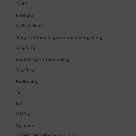
100ml
Energia
222kj/53kcal
Tuky - z toho nasýtené mastné kyseliny
3,2g/0,7g
Sacharidy - z toho cukry
5,1g/4,7g
Bielkoviny
1g
Soľ
<0,01 g
Výrobca
ZAGRO Michalovce spol. s.r.o.