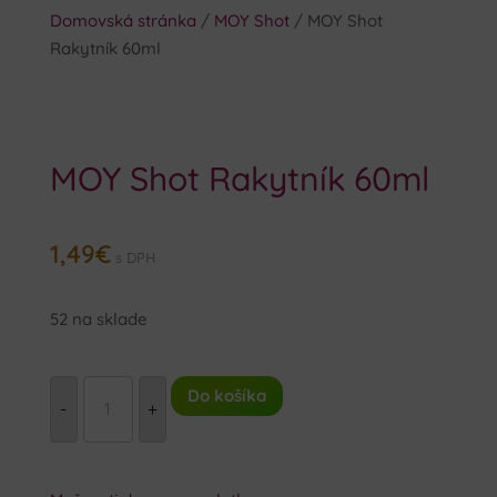
Domovská stránka
/
MOY Shot
/ MOY Shot
Rakytník 60ml
MOY Shot Rakytník 60ml
1,49
€
s DPH
52 na sklade
MNOŽSTVO
Do košíka
MOY
-
+
SHOT
RAKYTNÍK
60ML