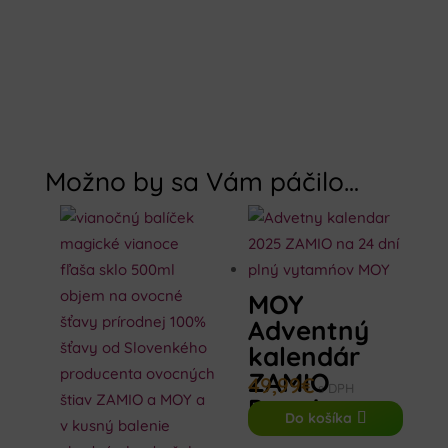
Možno by sa Vám páčilo…
MOY
Adventný
kalendár
ZAMIO
49,99
€
s DPH
Premium
Do košíka