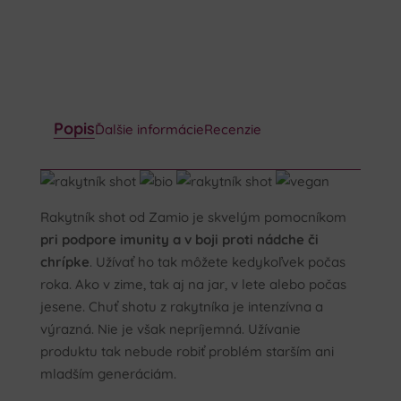
Popis
Ďalšie informácie
Recenzie
Rakytník shot od Zamio je skvelým pomocníkom
pri podpore imunity a v boji proti nádche či
chrípke
. Užívať ho tak môžete kedykoľvek počas
roka. Ako v zime, tak aj na jar, v lete alebo počas
jesene. Chuť shotu z rakytníka je intenzívna a
výrazná. Nie je však nepríjemná. Užívanie
produktu tak nebude robiť problém starším ani
mladším generáciám.