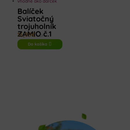
Balíček
Sviatočný
trojuholník
ZAMIO č.1
16,99
€
s DPH
Do košíka