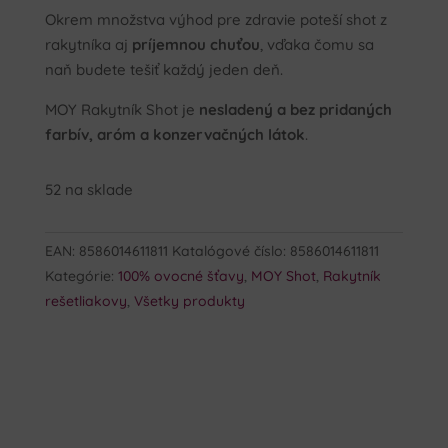
Okrem množstva výhod pre zdravie poteší shot z
rakytníka aj
príjemnou chuťou
, vďaka čomu sa
naň budete tešiť každý jeden deň.
MOY Rakytník Shot je
nesladený a bez pridaných
farbív, aróm a konzervačných látok
.
52 na sklade
EAN:
8586014611811
Katalógové číslo:
8586014611811
Kategórie:
100% ovocné šťavy
,
MOY Shot
,
Rakytník
rešetliakovy
,
Všetky produkty