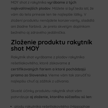
MOY shot z rakytníka
vyrábame z tých
najkvalitnejších plodov
. Môžete si byť teda istí, že
vám do tela prinesie len tie najlepšie látky. V
zložení produktu nenájdete konzervanty, sladidlá
ani žiadne farbivá. Je preto skvelým doplnkom
bežného aj zdravého jedálnička.
Zloženie produktu rakytník
shot MOY
Rakytník shot vyrábame z plodov rakytníka
rešetliakovitého, ktoré získavame
z
certifikovaných fariem a ktoré pochádzajú
priamo zo Slovenska
. Vieme vám tak zaručiť tú
najlepšiu chuť aj zážitok z užívania.
Skvelé účinky produktu rakytník shot vám
potvrdzuje
aj zloženie, ktorého súčasťou sú len
:
plody rakytníka rešetliakovitého (Hippophae