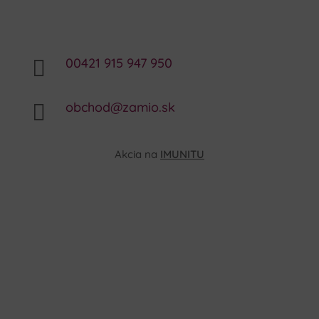
00421 915 947 950

obchod@zamio.sk

Akcia na
IMUNITU