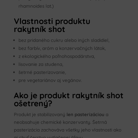
rhamnoides lat.)
Vlastnosti produktu
rakytník shot
bez pridaného cukru alebo iných sladidiel,
bez farbív, aróm a konzervačných látok,
z ekologického poľnohospodárstva,
lisovanie za studena,
šetrné pasterizovanie,
pre vegetariánov aj vegánov.
Ako je produkt rakytník shot
ošetrený?
Produkt je stabilizovaný
len pasterizáciou
a
neobsahuje chemické konzervanty. Šetrná
pasterizácia zachováva všetky jeho vlastnosti ako
aj chuť čerstvo vytlačenej šťavy.