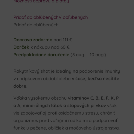
Možnosti dopravy a platby
Pridať do obľúbených
V obľúbených
Pridať do obľúbených
Doprava zadarmo
nad 111 €
Darček
k nákupu nad 60 €
Predpokladané doručenie
(8 aug. – 10 aug.)
Rakytníkový shot je ideálny na podporenie imunity
v chrípkovom období alebo
v čase, keď sa necítite
dobre
.
Vďaka vysokému obsahu
vitamínov C, B, E, F, K, P
a A, minerálnych látok a stopových prvkov
však
vie zabojovať aj proti oxidačnému stresu, chrániť
organizmus pred voľnými radikálmi a podporovať
funkciu pečene, obličiek a močového ústrojenstva.