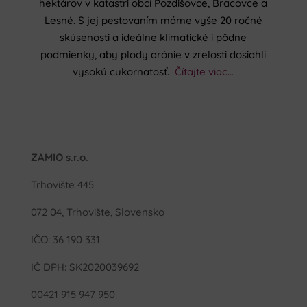
hektárov v katastri obcí Pozdišovce, Bracovce a
Lesné. S jej pestovaním máme vyše 20 ročné
skúsenosti a ideálne klimatické i pôdne
podmienky, aby plody arónie v zrelosti dosiahli
vysokú cukornatosť.
Čítajte viac…
ZAMIO s.r.o.
Trhovište 445
072 04, Trhovište, Slovensko
IČO: 36 190 331
IČ DPH: SK2020039692
00421 915 947 950