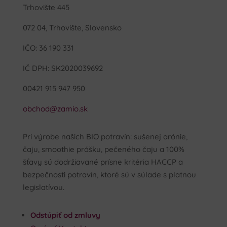
Trhovište 445
072 04, Trhovište, Slovensko
IČO: 36 190 331
IČ DPH: SK2020039692
00421 915 947 950
obchod@zamio.sk
Pri výrobe našich BIO potravín: sušenej arónie,
čaju, smoothie prášku, pečeného čaju a 100%
šťavy sú dodržiavané prísne kritéria HACCP a
bezpečnosti potravín, ktoré sú v súlade s platnou
legislatívou.
Odstúpiť od zmluvy