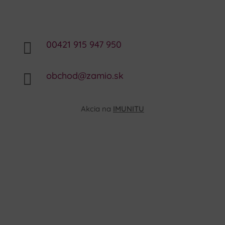
00421 915 947 950

obchod@zamio.sk

Akcia na
IMUNITU