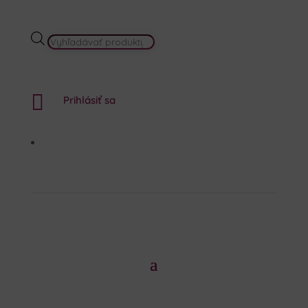
PRODUCTS
SEARCH

Prihlásiť sa