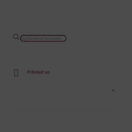
PRODUCTS
SEARCH

Prihlásiť sa