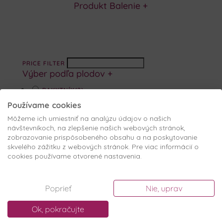
Produkt Balenie
+
PRICE FILTER
Výber podľa plodov
+
RAKYTNÍK
(2)
Používame cookies
Podľa účinku
+
Môžeme ich umiestniť na analýzu údajov o našich
návštevníkoch, na zlepšenie našich webových stránok,
Produkt Balenie
+
zobrazovanie prispôsobeného obsahu a na poskytovanie
skvelého zážitku z webových stránok. Pre viac informácií o
cookies používame otvorené nastavenia.
Poprieť
Nie, uprav
MOY
Ok, pokračujte