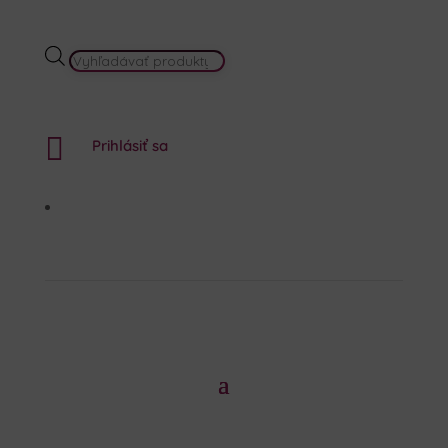
PRODUCTS
SEARCH

Prihlásiť sa