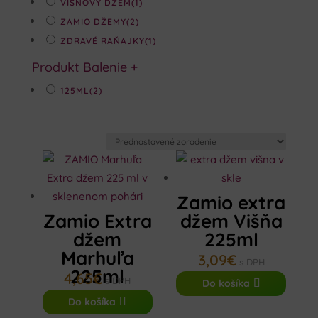
VIŠŇOVÝ DŽEM
(1)
ZAMIO DŽEMY
(2)
ZDRAVÉ RAŇAJKY
(1)
Produkt Balenie
+
125ML
(2)
Zamio extra
Zamio Extra
džem Višňa
džem
225ml
Marhuľa
3,09
€
s DPH
225ml
4,65
€
s DPH
Do košíka
Do košíka