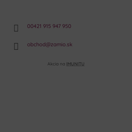
00421 915 947 950

obchod@zamio.sk

Akcia na
IMUNITU