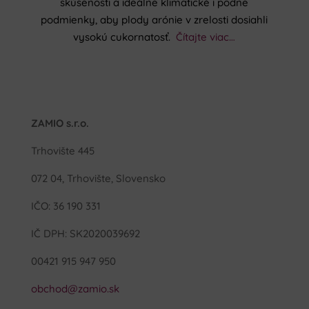
skúsenosti a ideálne klimatické i pôdne
podmienky, aby plody arónie v zrelosti dosiahli
vysokú cukornatosť.
Čítajte viac…
ZAMIO s.r.o.
Trhovište 445
072 04, Trhovište, Slovensko
IČO: 36 190 331
IČ DPH: SK2020039692
00421 915 947 950
obchod@zamio.sk