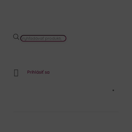
PRODUCTS
SEARCH

Prihlásiť sa