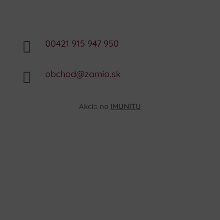
00421 915 947 950

obchod@zamio.sk

Akcia na
IMUNITU