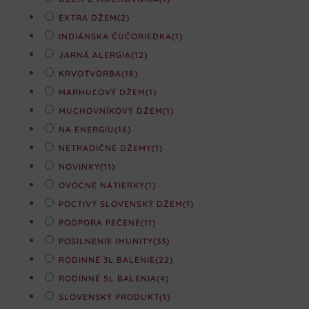
EXTRA DŽEM
(2)
INDIÁNSKA ČUČORIEDKA
(1)
JARNÁ ALERGIA
(12)
KRVOTVORBA
(18)
MARHUĽOVÝ DŽEM
(1)
MUCHOVNÍKOVÝ DŽEM
(1)
NA ENERGIU
(16)
NETRADIČNÉ DŽEMY
(1)
NOVINKY
(11)
OVOCNÉ NÁTIERKY
(1)
POCTIVÝ SLOVENSKÝ DŽEM
(1)
PODPORA PEČENE
(11)
POSILNENIE IMUNITY
(33)
RODINNÉ 3L BALENIE
(22)
RODINNÉ 5L BALENIA
(4)
SLOVENSKÝ PRODUKT
(1)