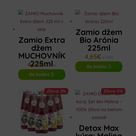
Zamio džem
Zamio Extra
Bio Arónia
džem
225ml
MUCHOVNÍK
4,65
€
s DPH
225ml
4,65
€
s DPH
Do košíka
Do košíka
Zľava
-3%
Zľava
-5%
Detox Max
kúra: Malina