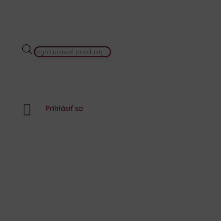
PRODUCTS
SEARCH

Prihlásiť sa