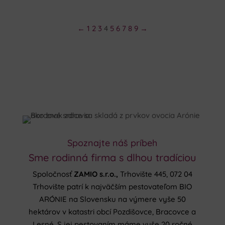
59,94€.
58,14€.
←
1
2
3
4
5
6
7
8
9
→
Spoznajte náš príbeh
Sme rodinná firma s dlhou tradíciou
Spoločnosť
ZAMIO s.r.o.,
Trhovište 445, 072 04
Trhovište patrí k najväčším pestovateľom BIO
ARÓNIE na Slovensku na výmere vyše 50
hektárov v katastri obcí Pozdišovce, Bracovce a
Lesné. S jej pestovaním máme vyše 20 ročné