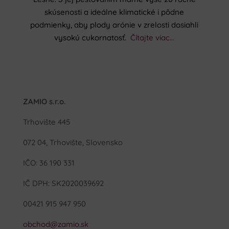
skúsenosti a ideálne klimatické i pôdne
podmienky, aby plody arónie v zrelosti dosiahli
vysokú cukornatosť.
Čítajte viac…
ZAMIO s.r.o.
Trhovište 445
072 04, Trhovište, Slovensko
IČO: 36 190 331
IČ DPH: SK2020039692
00421 915 947 950
obchod@zamio.sk