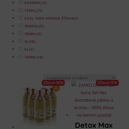
6X500ML
(2)
125ML
(11)
2X5L 100% ARONIA ŠŤAVA
(1)
3000ML
(5)
300ML
(2)
3L
(18)
5L
(2)
700ML
(18)
Zľava
-10%
Zľava
-15%
Detox Max