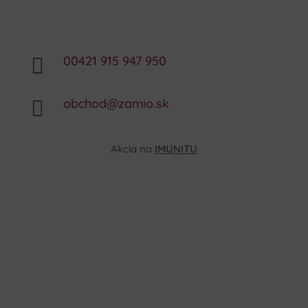
00421 915 947 950

obchod@zamio.sk

Akcia na
IMUNITU