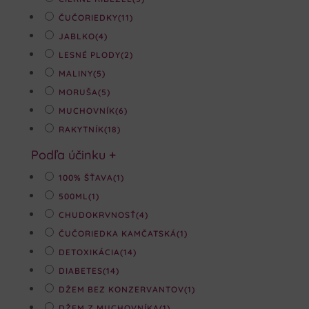
ČUČORIEDKY
(11)
JABLKO
(4)
LESNÉ PLODY
(2)
MALINY
(5)
MORUŠA
(5)
MUCHOVNÍK
(6)
RAKYTNÍK
(18)
Podľa účinku
+
100% ŠŤAVA
(1)
500ML
(1)
CHUDOKRVNOSŤ
(4)
ČUČORIEDKA KAMČATSKÁ
(1)
DETOXIKÁCIA
(14)
DIABETES
(14)
DŽEM BEZ KONZERVANTOV
(1)
DŽEM Z MUCHOVNÍKA
(1)