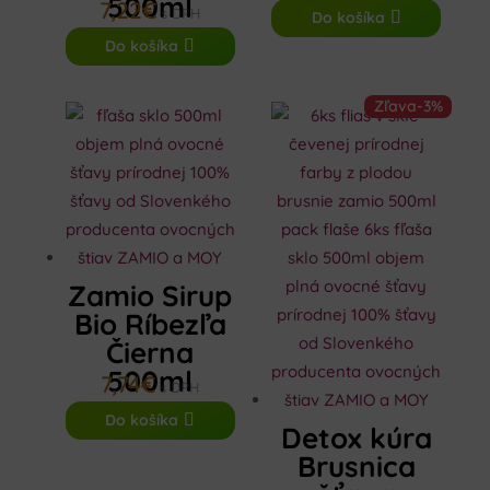
500ml
7,22
€
s DPH
Do košíka
Do košíka
Zľava
-3%
Zamio Sirup
Bio Ríbezľa
Čierna
500ml
7,74
€
s DPH
Do košíka
Detox kúra
Brusnica