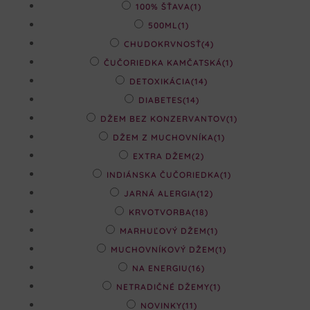
100% ŠŤAVA
(1)
500ML
(1)
CHUDOKRVNOSŤ
(4)
ČUČORIEDKA KAMČATSKÁ
(1)
DETOXIKÁCIA
(14)
DIABETES
(14)
DŽEM BEZ KONZERVANTOV
(1)
DŽEM Z MUCHOVNÍKA
(1)
EXTRA DŽEM
(2)
INDIÁNSKA ČUČORIEDKA
(1)
JARNÁ ALERGIA
(12)
KRVOTVORBA
(18)
MARHUĽOVÝ DŽEM
(1)
MUCHOVNÍKOVÝ DŽEM
(1)
NA ENERGIU
(16)
NETRADIČNÉ DŽEMY
(1)
NOVINKY
(11)