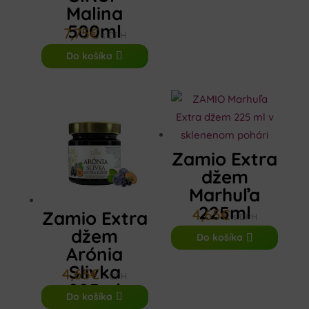
Malina
500ml
7,75
€
s DPH
Do košíka
Zamio Extra
džem
Marhuľa
225ml
4,65
€
Zamio Extra
s DPH
džem
Do košíka
Arónia
Slivka
4,65
€
s DPH
225ml
Do košíka