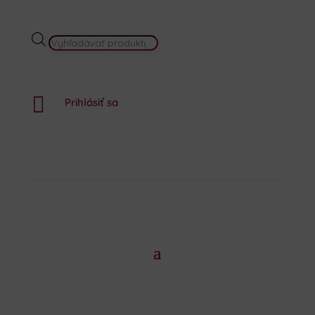
PRODUCTS
SEARCH

Prihlásiť sa