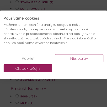
ŠŤAVA BEZ CUKRU
(1)
SUPEROVOCIE
(1)
VEGÁNSKY DŽEM
(2)
Používame cookies
ZAMIO
(1)
Môžeme ich umiestniť na analýzu údajov o našich
ZAMIO DŽEMY
(2)
návštevníkoch, na zlepšenie našich webových stránok,
zobrazovanie prispôsobeného obsahu a na poskytovanie
ZÁPAL MOČOVÝCH CIEST
(7)
skvelého zážitku z webových stránok. Pre viac informácií o
ZÁZVOR
(1)
cookies používame otvorené nastavenia.
ZDRAVÁ PLEŤ
(3)
ZDRAVÉ POTRAVINY
(1)
Poprieť
Nie, uprav
ZDRAVÉ RAŇAJKY
(13)
ZDRAVE TRÁVENIE
(10)
Ok, pokračujte
ZEMOLEZ
(1)
ZLEPŠENIE ZRAKU
(16)
Produkt Balenie
+
500ML
(29)
60 ML
(1)