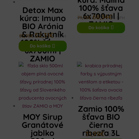
100% šťava
Detox Max
6x700ml |
68,34
€
kúra: Imuno
Pôvodná
Aktuálna
71,95
€
s DPH
ZAMIO
BIO Arónia
cena
cena
Do košíka
& Rakytník
bola:
je:
52,31
€
Pôvodná
Aktuálna
53,93
€
s DPH
100% šťava
71,95€.
68,34€.
cena
cena
Do košíka
6x700ml |
bola:
je:
ZAMIO
53,93€.
52,31€.
Zamio 100%
MOY Sirup
šťava BIO
Granátové
čierna
jablko
ríbezľa 3L
31,99
€
s DPH