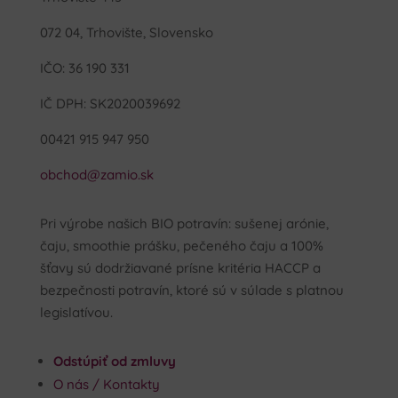
072 04, Trhovište, Slovensko
IČO: 36 190 331
IČ DPH: SK2020039692
00421 915 947 950
obchod@zamio.sk
Pri výrobe našich BIO potravín: sušenej arónie,
čaju, smoothie prášku, pečeného čaju a 100%
šťavy sú dodržiavané prísne kritéria HACCP a
bezpečnosti potravín, ktoré sú v súlade s platnou
legislatívou.
Odstúpiť od zmluvy
O nás / Kontakty