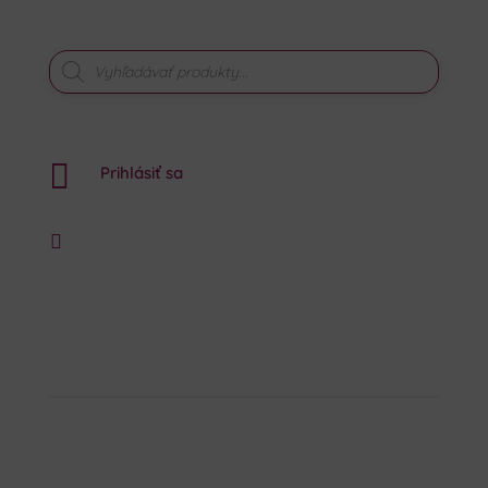
PRODUCTS
SEARCH

Prihlásiť sa