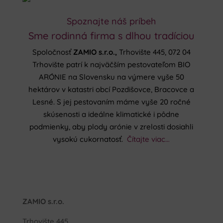
Spoznajte náš príbeh
Sme rodinná firma s dlhou tradíciou
Spoločnosť
ZAMIO s.r.o.,
Trhovište 445, 072 04
Trhovište patrí k najväčším pestovateľom BIO
ARÓNIE na Slovensku na výmere vyše 50
hektárov v katastri obcí Pozdišovce, Bracovce a
Lesné. S jej pestovaním máme vyše 20 ročné
skúsenosti a ideálne klimatické i pôdne
podmienky, aby plody arónie v zrelosti dosiahli
vysokú cukornatosť.
Čítajte viac…
ZAMIO s.r.o.
Trhovište 445