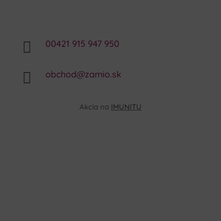
00421 915 947 950

obchod@zamio.sk

Akcia na
IMUNITU