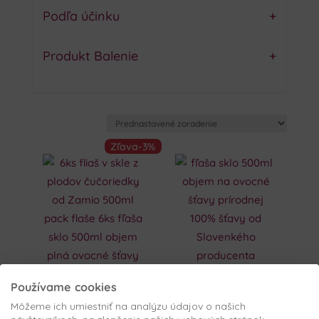
Podľa účinku
+
Produkt Balenie
+
Zľava
-3%
Používame cookies
Môžeme ich umiestniť na analýzu údajov o našich