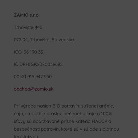
ZAMIO s.r.o.
Trhovište 445
072 04, Trhovište, Slovensko
IČO: 36 190 331
IČ DPH: SK2020039692
00421 915 947 950
obchod@zamio.sk
Pri výrobe našich BIO potravín: sušenej arónie,
čaju, smoothie prášku, pečeného čaju a 100%
šťavy sú dodržiavané prísne kritéria HACCP a
bezpečnosti potravín, ktoré sú v súlade s platnou
legislatívou.