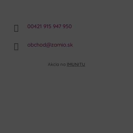
00421 915 947 950

obchod@zamio.sk

Akcia na
IMUNITU