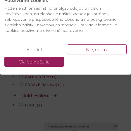
Používame cookies
VIŠŇA
(2)
Môžeme ich umiestniť na analýzu údajov o našich
Podľa účinku
+
návštevníkoch, na zlepšenie našich webových stránok,
zobrazovanie prispôsobeného obsahu a na poskytovanie
DŽEM BEZ KONZERVANTOV
(1)
skvelého zážitku z webových stránok. Pre viac informácií o
DŽEM Z VIŠNÍ
(1)
cookies používame otvorené nastavenia.
EXTRA DŽEM
(1)
OVOCNÝ DŽEM
(1)
Poprieť
Nie, uprav
TRADIČNÉ RECEPTY
(1)
Ok, pokračujte
VEGÁNSKY DŽEM
(1)
VIŠŇOVÝ DŽEM
(1)
ZAMIO DŽEMY
(1)
ZDRAVÉ RAŇAJKY
(1)
Produkt Balenie
+
125ML
(2)