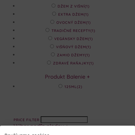
DŽEM Z VIŠNÍ
(1)
EXTRA DŽEM
(1)
OVOCNÝ DŽEM
(1)
TRADIČNÉ RECEPTY
(1)
VEGÁNSKY DŽEM
(1)
VIŠŇOVÝ DŽEM
(1)
ZAMIO DŽEMY
(1)
ZDRAVÉ RAŇAJKY
(1)
Produkt Balenie
+
125ML
(2)
PRICE FILTER
Výber podľa plodov
+