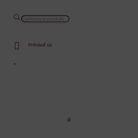
PRODUCTS
SEARCH

Prihlásiť sa