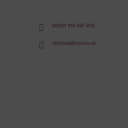
00421 915 947 950

obchod@zamio.sk
