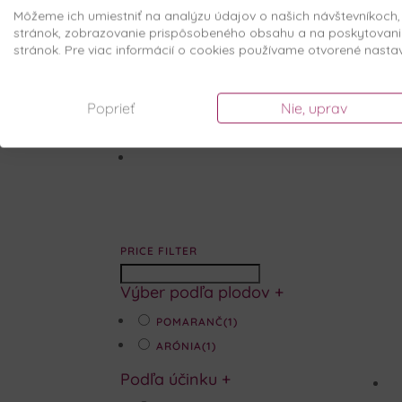
Môžeme ich umiestniť na analýzu údajov o našich návštevníkoch
stránok, zobrazovanie prispôsobeného obsahu a na poskytovani
stránok. Pre viac informácií o cookies používame otvorené nasta
Poprieť
Nie, uprav
PRICE FILTER
Výber podľa plodov
+
POMARANČ
(1)
ARÓNIA
(1)
Podľa účinku
+