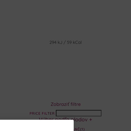
294 kJ / 59 kCal
Zobraziť filtre
PRICE FILTER
Výber podľa plodov
+
POMARANČ
(1)