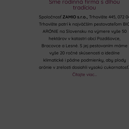
Sme rodinná firma s dlhou
tradíciou
Spoločnosť
ZAMIO s.r.o.,
Trhovište 445, 072 0
Trhovište patrí k najväčším pestovateľom BI
ARÓNIE na Slovensku na výmere vyše 50
hektárov v katastri obcí Pozdišovce,
Bracovce a Lesné. S jej pestovaním máme
vyše 20 ročné skúsenosti a ideálne
klimatické i pôdne podmienky, aby plody
arónie v zrelosti dosiahli vysokú cukornatosť
Čítajte viac…