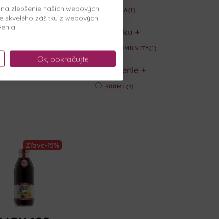
, na zlepšenie našich webových
ARÓNIA
(1)
e skvelého zážitku z webových
venia.
Podľa účinku
+
POSILNENIE IMUNITY
(1)
Ok, pokračujte
Produkt Balenie
+
500ML
(1)
Zľava
-15%