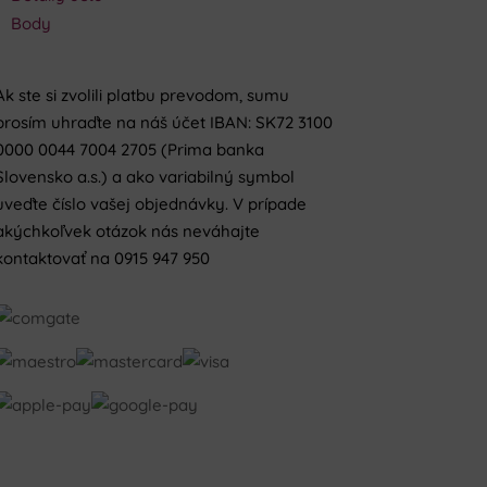
Body
Ak ste si zvolili platbu prevodom, sumu
prosím uhraďte na náš účet IBAN: SK72 3100
0000 0044 7004 2705 (Prima banka
Slovensko a.s.) a ako variabilný symbol
uveďte číslo vašej objednávky. V prípade
akýchkoľvek otázok nás neváhajte
kontaktovať na 0915 947 950