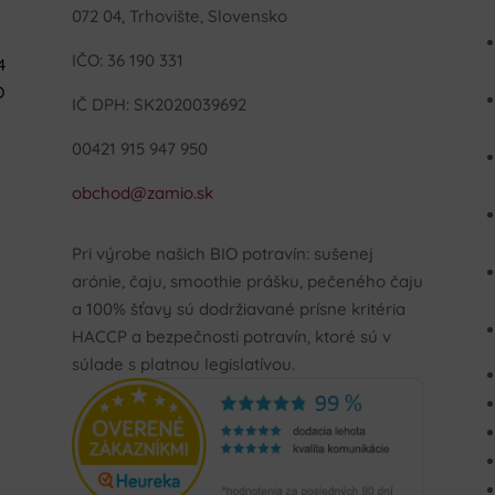
072 04, Trhovište, Slovensko
IČO: 36 190 331
4
O
IČ DPH: SK2020039692
00421 915 947 950
obchod@zamio.sk
Pri výrobe našich BIO potravín: sušenej
.
arónie, čaju, smoothie prášku, pečeného čaju
a 100% šťavy sú dodržiavané prísne kritéria
HACCP a bezpečnosti potravín, ktoré sú v
súlade s platnou legislatívou.