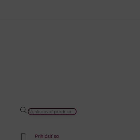
krása
Akcie a Výhodné sety
Darčekové balenia
Náš prí
PRODUCTS
SEARCH

Prihlásiť sa