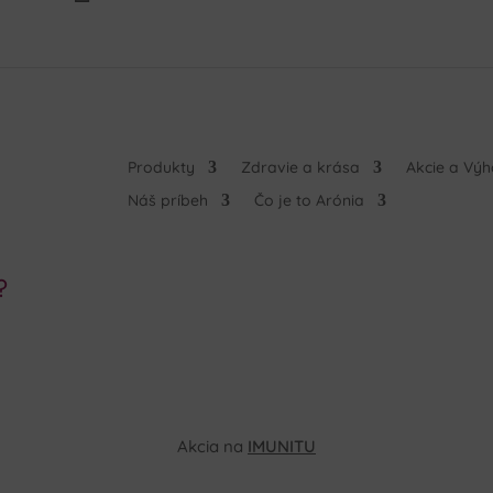
Produkty
Zdravie a krása
Akcie a Vý
Náš príbeh
Čo je to Arónia
?
Akcia na
IMUNITU