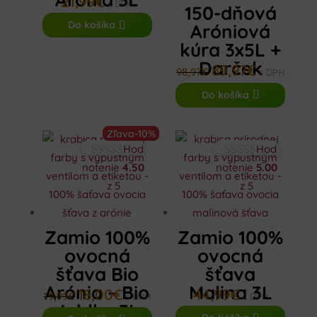
21,99
€
s DPH
150-dňová
Do košíka
Aróniová
kúra 3x5L +
Darček
89,97
€
Pôvodná
Aktuálna
98,97
€
s DPH
cena
cena
Do košíka
bola:
je:
98,97€.
89,97€.
Zľava
-10%
Hod
Hod
notenie
4.50
notenie
5.00
z 5
z 5
Zamio 100%
Zamio 100%
ovocná
ovocná
šťava Bio
šťava
Arónia – Bio
Malina 3L
18,00
€
44,99
€
Pôvodná
Aktuálna
19,99
€
s DPH
s DPH
Jablko 3L
cena
cena