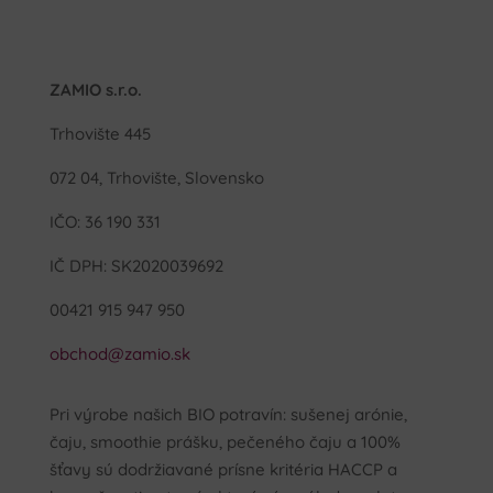
ZAMIO s.r.o.
Trhovište 445
072 04, Trhovište, Slovensko
IČO: 36 190 331
IČ DPH: SK2020039692
00421 915 947 950
obchod@zamio.sk
Pri výrobe našich BIO potravín: sušenej arónie,
čaju, smoothie prášku, pečeného čaju a 100%
šťavy sú dodržiavané prísne kritéria HACCP a