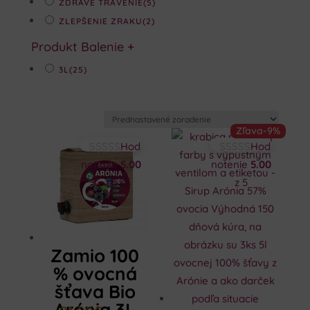
ZDRAVE TRÁVENIE
(5)
ZLEPŠENIE ZRAKU
(2)
Produkt Balenie
+
3L
(25)
Zľava
-9%
Hod
Hod
notenie
5.00
notenie
5.00
z 5
z 5
Zamio 100
% ovocná
šťava Bio
Arónia 3L