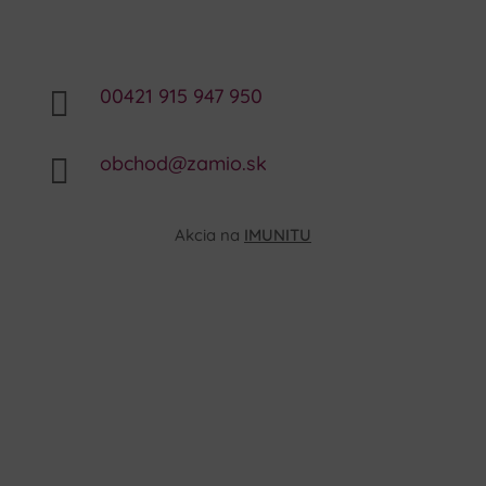
00421 915 947 950

obchod@zamio.sk

Akcia na
IMUNITU