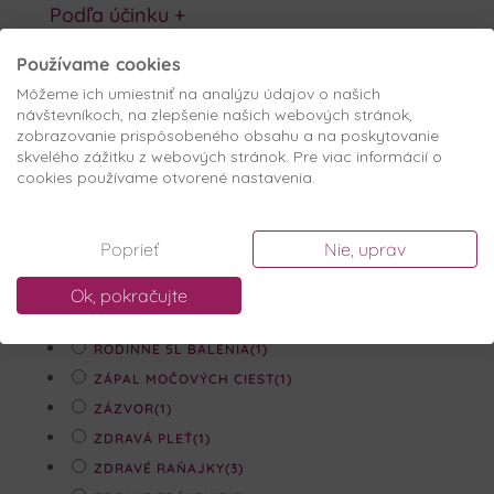
Podľa účinku
+
CHUDOKRVNOSŤ
(3)
Používame cookies
DETOXIKÁCIA
(4)
Môžeme ich umiestniť na analýzu údajov o našich
DIABETES
(1)
návštevníkoch, na zlepšenie našich webových stránok,
zobrazovanie prispôsobeného obsahu a na poskytovanie
JARNÁ ALERGIA
(5)
skvelého zážitku z webových stránok. Pre viac informácií o
KRVOTVORBA
(5)
cookies používame otvorené nastavenia.
NA ENERGIU
(2)
NOVINKY
(1)
Poprieť
Nie, uprav
PODPORA PEČENE
(6)
POSILNENIE IMUNITY
(6)
Ok, pokračujte
RODINNÉ 3L BALENIE
(24)
RODINNÉ 5L BALENIA
(1)
ZÁPAL MOČOVÝCH CIEST
(1)
ZÁZVOR
(1)
ZDRAVÁ PLEŤ
(1)
ZDRAVÉ RAŇAJKY
(3)