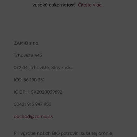
vysokú cukornatosť.
Čítajte viac…
ZAMIO s.r.o.
Trhovište 445
072 04, Trhovište, Slovensko
IČO: 36 190 331
IČ DPH: SK2020039692
00421 915 947 950
obchod@zamio.sk
Pri výrobe našich BIO potravín: sušenej arónie,