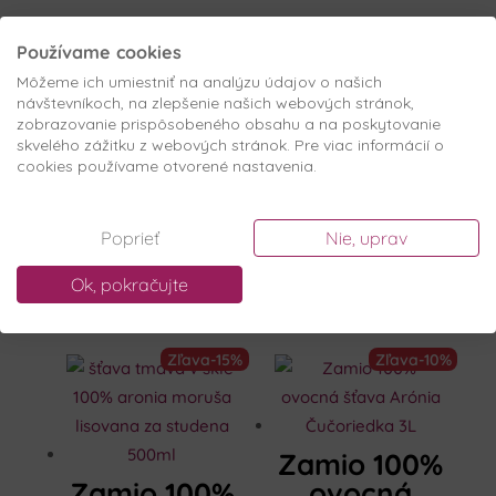
Používame cookies
Zľava
-15%
Môžeme ich umiestniť na analýzu údajov o našich
návštevníkoch, na zlepšenie našich webových stránok,
zobrazovanie prispôsobeného obsahu a na poskytovanie
MOY Shot
skvelého zážitku z webových stránok. Pre viac informácií o
Arónia
Zamio 100%
cookies používame otvorené nastavenia.
Čučoriedka
ovocná
60ml
šťava
1,49
€
s DPH
Poprieť
Nie, uprav
Arónia
6,36
€
Pôvodná
Aktuálna
7,49
€
s DPH
Do košíka
Čučoriedka
Ok, pokračujte
cena
cena
Do košíka
500ml
bola:
je:
7,49€.
6,36€.
Zľava
-15%
Zľava
-10%
Zamio 100%
Zamio 100%
ovocná