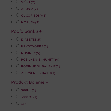
VIŠŇA
(2)
ARÓNIA
(7)
ČUČORIEDKY
(3)
MORUŠA
(2)
Podľa účinku
+
DIABETES
(5)
KRVOTVORBA
(5)
NOVINKY
(5)
POSILNENIE IMUNITY
(4)
RODINNÉ 3L BALENIE
(2)
ZLEPŠENIE ZRAKU
(3)
Produkt Balenie
+
500ML
(5)
3000ML
(1)
3L
(1)