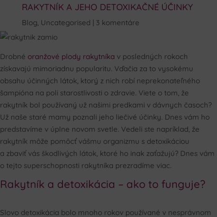
RAKYTNÍK A JEHO DETOXIKAČNÉ ÚČINKY
Blog
,
Uncategorised
3 komentáre
Drobné
oranžové plody rakytníka
v posledných rokoch
získavajú mimoriadnu popularitu. Vďačia za to vysokému
obsahu účinných látok, ktorý z nich robí neprekonateľného
šampióna na poli starostlivosti o zdravie. Viete o tom, že
rakytník bol používaný už našimi predkami v dávnych časoch?
Už naše staré mamy poznali jeho liečivé účinky. Dnes vám ho
predstavíme v úplne novom svetle. Vedeli ste napríklad, že
rakytník môže pomôcť vášmu organizmu s detoxikáciou
a zbaviť vás škodlivých látok, ktoré ho inak zaťažujú? Dnes vám
o tejto superschopnosti rakytníka prezradíme viac.
Rakytník a detoxikácia – ako to funguje?
Slovo detoxikácia bolo mnoho rokov používané v nesprávnom