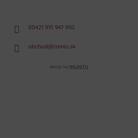
00421 915 947 950

obchod@zamio.sk

Akcia na
IMUNITU