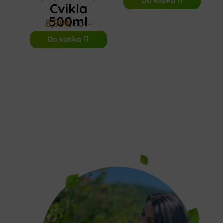
Do košíka
Cvikla
500ml
8,99
€
s DPH
Do košíka