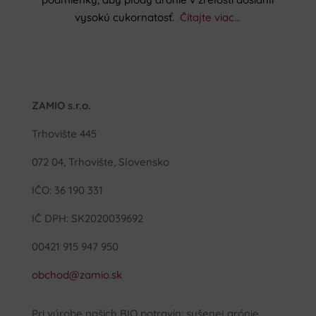
vysokú cukornatosť.
Čítajte viac…
ZAMIO s.r.o.
Trhovište 445
072 04, Trhovište, Slovensko
IČO: 36 190 331
IČ DPH: SK2020039692
00421 915 947 950
obchod@zamio.sk
Pri výrobe našich BIO potravín: sušenej arónie,