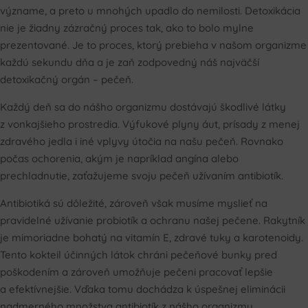
význame, a preto u mnohých upadlo do nemilosti. Detoxikácia
nie je žiadny zázračný proces tak, ako to bolo mylne
prezentované. Je to proces, ktorý prebieha v našom organizme
každú sekundu dňa a je zaň zodpovedný náš najväčší
detoxikačný orgán – pečeň.
Každý deň sa do nášho organizmu dostávajú škodlivé látky
z vonkajšieho prostredia. Výfukové plyny áut, prísady z menej
zdravého jedla i iné vplyvy útočia na našu pečeň. Rovnako
počas ochorenia, akým je napríklad angína alebo
prechladnutie, zaťažujeme svoju pečeň užívaním antibiotík.
Antibiotiká sú dôležité, zároveň však musíme myslieť na
pravidelné užívanie probiotík a ochranu našej pečene. Rakytník
je mimoriadne bohatý na vitamín E, zdravé tuky a karotenoidy.
Tento kokteil účinných látok chráni pečeňové bunky pred
poškodením a zároveň umožňuje pečeni pracovať lepšie
a efektívnejšie. Vďaka tomu dochádza k úspešnej eliminácii
nadmerného množstva antibiotík z nášho organizmu.