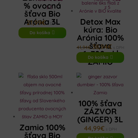
% ovocná
z 5
z 5
šťava Bio
Arónia 3L
Detox Max
21,99
€
s DPH
kúra: Bio
Do košíka
Arónia 100%
šťava
38,94
€
Pôvodná
Aktuálna
41,94
€
s DPH
6x700ml |
cena
cena
Do košíka
ZAMIO
bola:
je:
41,94€.
38,94€.
100% šťava
ZÁZVOR
(GINGER) 3L
Zamio 100%
44,99
€
s DPH
šťava Bio