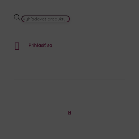
PRODUCTS
SEARCH

Prihlásiť sa