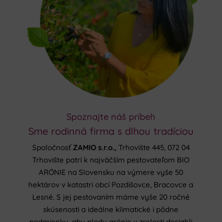
Spoznajte náš príbeh
Sme rodinná firma s dlhou tradíciou
Spoločnosť
ZAMIO s.r.o.,
Trhovište 445, 072 04
Trhovište patrí k najväčším pestovateľom BIO
ARÓNIE na Slovensku na výmere vyše 50
hektárov v katastri obcí Pozdišovce, Bracovce a
Lesné. S jej pestovaním máme vyše 20 ročné
skúsenosti a ideálne klimatické i pôdne
podmienky, aby plody arónie v zrelosti dosiahli