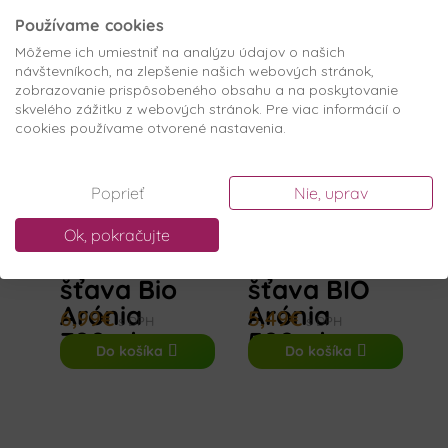
šťava Bio
šťava Bio
Používame cookies
Arónia 5L
32,99
€
Arónia 3L
21,99
€
s DPH
Môžeme ich umiestniť na analýzu údajov o našich
s DPH
návštevníkoch, na zlepšenie našich webových stránok,
Do košíka
Do košíka
zobrazovanie prispôsobeného obsahu a na poskytovanie
skvelého zážitku z webových stránok. Pre viac informácií o
cookies používame otvorené nastavenia.
Hod
Hod
notenie
4.71
notenie
4.80
Poprieť
Nie, uprav
z 5
z 5
Zamio 100%
Zamio 100
Ok, pokračujte
ovocná
% ovocná
šťava Bio
šťava BIO
Arónia
Arónia
6,99
€
5,49
€
s DPH
s DPH
700ml
500ml
Do košíka
Do košíka