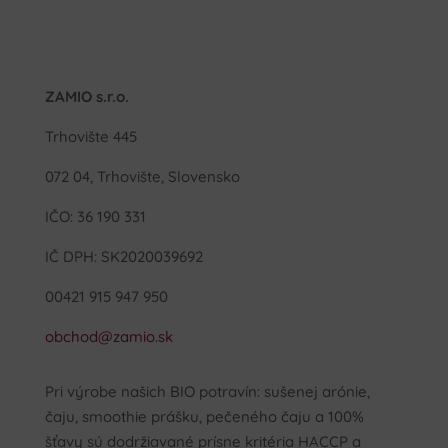
ZAMIO s.r.o.
Trhovište 445
072 04, Trhovište, Slovensko
IČO: 36 190 331
IČ DPH: SK2020039692
00421 915 947 950
obchod@zamio.sk
Pri výrobe našich BIO potravín: sušenej arónie,
čaju, smoothie prášku, pečeného čaju a 100%
šťavy sú dodržiavané prísne kritéria HACCP a