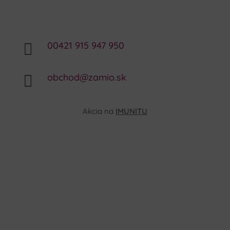
00421 915 947 950

obchod@zamio.sk

Akcia na
IMUNITU