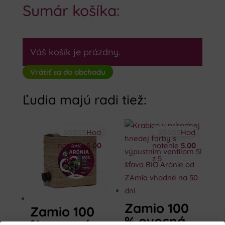
Sumár košíka:
Váš košík je prázdny.
Vrátiť sa do obchodu
Ľudia majú radi tiež:
Hod
Hod
notenie
5.00
notenie
5.00
z 5
z 5
Zamio 100
Zamio 100
% ovocná
% ovocná