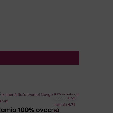
Hod
notenie
4.71
Zamio 100% ovocná
z 5