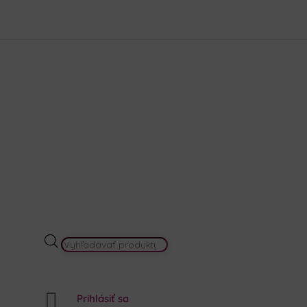
krása
Akcie a Výhodné sety
Darčekové balenia
Náš prí
PRODUCTS
SEARCH

Prihlásiť sa