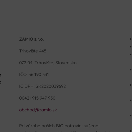
ZAMIO s.r.o.
Trhovište 445
072 04, Trhovište, Slovensko
IČO: 36 190 331
4
O
IČ DPH: SK2020039692
00421 915 947 950
obchod@zamio.sk
Pri výrobe našich BIO potravín: sušenej
.