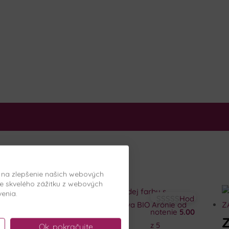
, na zlepšenie našich webových
e skvelého zážitku z webových
venia.
od
Hod
00
notenie
5.00
z 5
Ok, pokračujte