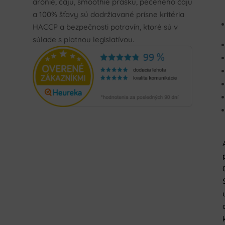
arónie, čaju, smoothie prášku, pečeného čaju
a 100% šťavy sú dodržiavané prísne kritéria
HACCP a bezpečnosti potravín, ktoré sú v
súlade s platnou legislatívou.