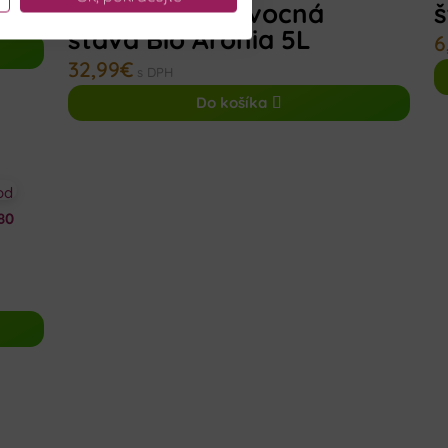
Zamio 100 % ovocná
š
šťava Bio Arónia 5L
6
32,99
€
s DPH
Do košíka
od
80