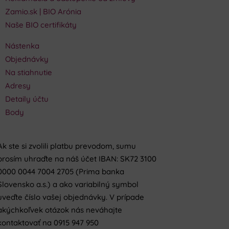
Zamio.sk | BIO Arónia
Naše BIO certifikáty
Nástenka
Objednávky
Na stiahnutie
Adresy
Detaily účtu
Body
Ak ste si zvolili platbu prevodom, sumu
prosím uhraďte na náš účet IBAN: SK72 3100
0000 0044 7004 2705 (Prima banka
Slovensko a.s.) a ako variabilný symbol
uveďte číslo vašej objednávky. V prípade
akýchkoľvek otázok nás neváhajte
kontaktovať na 0915 947 950