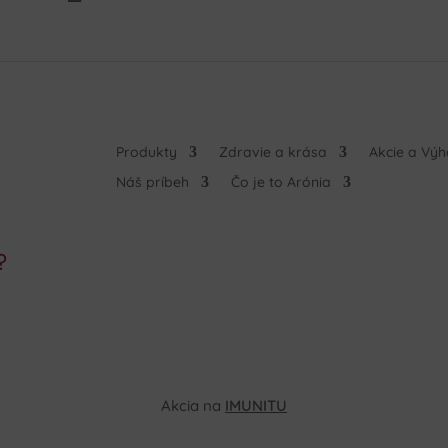
Produkty
Zdravie a krása
Akcie a Vý
Náš príbeh
Čo je to Arónia
?
Akcia na
IMUNITU