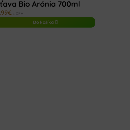
ťava Bio Arónia 700ml
,99
€
s DPH
Do košíka