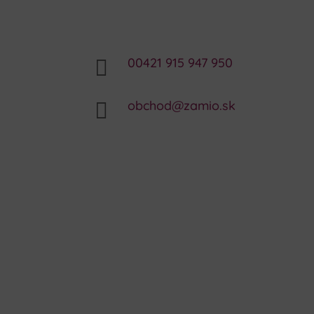
00421 915 947 950

obchod@zamio.sk
